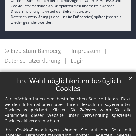
werden. Damit können personenbezogene Daten, IP-Adresse und
Cookie-Informationen an Drittplattformen übermittelt werden.
Diese Einstellung kann auf der Seite mit unserer
Datenschutzerklärung (siehe Link im Fußbereich) später jederzeit
wieder geändert werden.
© Erzbistum Bamberg
Impressum
Datenschutzerklärung
Login
✕
Ihre Wahlmöglichkeiten bezüglich
Cookies
Wir möchten Ihnen den bestmöglichen Service bieten. Dazu
werden Informationen über Ihren Besuch in sogenannten
Cookies gespeichert. Klicken Sie
Zulassen
wenn Sie alle
Funktionen dieser Website unter Verwendung spezieller
Cookies aktiveren möchten.
Ihre Cookie-Einstellungen können Sie auf der Seite mit
unserer Datenschutzerklärung später jederzeit wieder