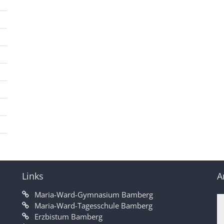
Links
A
Maria-Ward-Gymnasium Bamberg
Maria-Ward-Tagesschule Bamberg
Erzbistum Bamberg