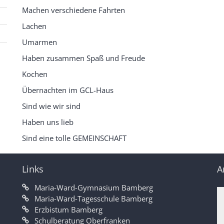
Machen verschiedene Fahrten
Lachen
Umarmen
Haben zusammen Spaß und Freude
Kochen
Übernachten im GCL-Haus
Sind wie wir sind
Haben uns lieb
Sind eine tolle GEMEINSCHAFT
Links
A
Maria-Ward-Gymnasium Bamberg
Maria-Ward-Tagesschule Bamberg
Erzbistum Bamberg
Schulberatung Oberfranken