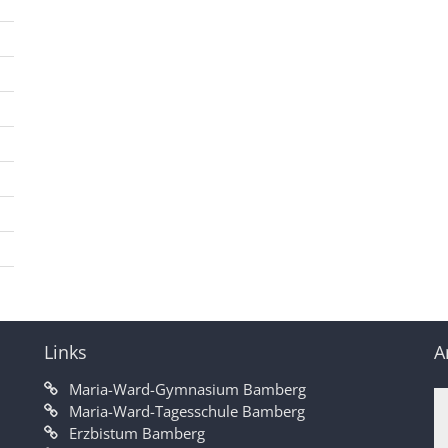
Links
A
Maria-Ward-Gymnasium Bamberg
Maria-Ward-Tagesschule Bamberg
Erzbistum Bamberg