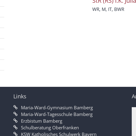
StR (RS) i.K.
Juli
WR, M, IT, BWR
Links
A
Maria-Ward-Gymnasium Bamberg
Maria-Ward-Tagesschule Bamberg
Erzbistum Bamberg
Schulberatung Oberfranken
KSW Katholisches Schulwerk Bayern