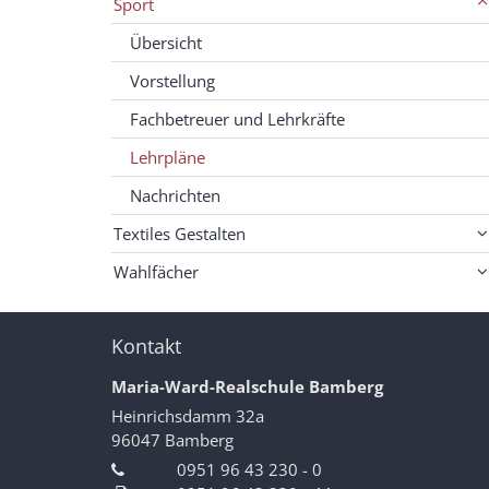
Sport
Übersicht
Vorstellung
Fachbetreuer und Lehrkräfte
Lehrpläne
Nachrichten
Textiles Gestalten
Wahlfächer
Kontakt
Maria-Ward-Realschule Bamberg
Heinrichsdamm 32a
96047
Bamberg
0951 96 43 230 - 0