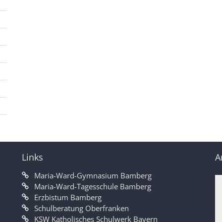
Links
A
Maria-Ward-Gymnasium Bamberg
Maria-Ward-Tagesschule Bamberg
Erzbistum Bamberg
Schulberatung Oberfranken
KSW Katholisches Schulwerk Bayern