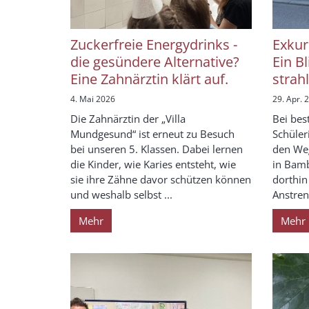
Zuckerfreie Energydrinks -
Exkur
die gesündere Alternative?
Ein B
Eine Zahnärztin klärt auf.
strah
4. Mai 2026
29. Apr. 
Die Zahnärztin der „Villa
Bei bes
Mundgesund“ ist erneut zu Besuch
Schüler
bei unseren 5. Klassen. Dabei lernen
den Weg
die Kinder, wie Karies entsteht, wie
in Bamb
sie ihre Zähne davor schützen können
dorthin
und weshalb selbst ...
Anstreng
Mehr
Mehr