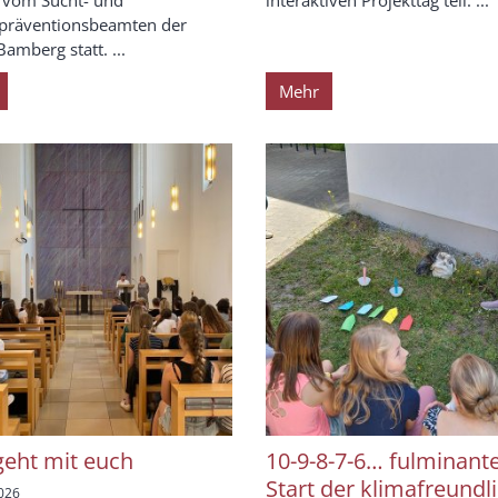
 vom Sucht- und
interaktiven Projekttag teil. ...
präventionsbeamten der
Bamberg statt. ...
Mehr
geht mit euch
10-9-8-7-6… fulminant
Start der klimafreundl
2026