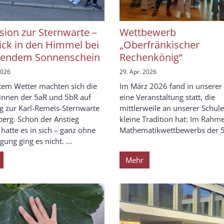
sion zur Sternwarte –
Wettbewerb
lick in den Himmel bei
„Oberfränkischer
lendem Sonnenschein
Rechenkönig“
2026
29. Apr. 2026
tem Wetter machten sich die
Im März 2026 fand in unserer
innen der 5aR und 5bR auf
eine Veranstaltung statt, die
 zur Karl-Remeis-Sternwarte
mittlerweile an unserer Schule
erg. Schon der Anstieg
kleine Tradition hat: Im Rahm
 hatte es in sich – ganz ohne
Mathematikwettbewerbs der 5.
ung ging es nicht. ...
Mehr