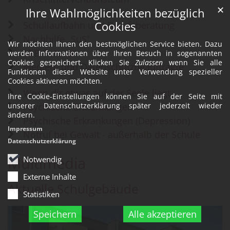
✕
Ihre Wahlmöglichkeiten bezüglich
Schullaufbahn und Berufsberatung
Cookies
Nachhilfe „SuS"
Wir möchten Ihnen den bestmöglichen Service bieten. Dazu
MiB-Tutoren
werden Informationen über Ihren Besuch in sogenannten
Cookies gespeichert. Klicken Sie
Zulassen
wenn Sie alle
Medien- und Datenschutzbeauftragte
Funktionen dieser Website unter Verwendung spezieller
Cookies aktiveren möchten.
Wenn dir etwas auf der Seele liegt
Ihre Cookie-Einstellungen können Sie auf der Seite mit
Psychische Erkrankungen
unserer Datenschutzerklärung später jederzeit wieder
ändern.
Psychische Erkrankungen (Depression)
Impressum
Notruf bei Gewalt - außerhalb der Schule
Datenschutzerklärung
Multimedia
Notwendig
Externe Inhalte
Aktuelle Schulgebäude
Statistiken
Speichern
Alle akzeptieren