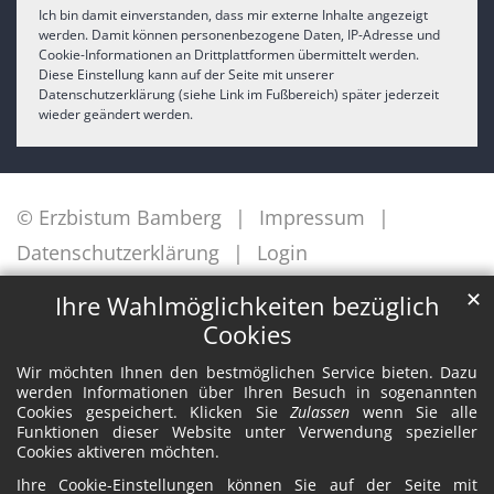
Ich bin damit einverstanden, dass mir externe Inhalte angezeigt
werden. Damit können personenbezogene Daten, IP-Adresse und
Cookie-Informationen an Drittplattformen übermittelt werden.
Diese Einstellung kann auf der Seite mit unserer
Datenschutzerklärung (siehe Link im Fußbereich) später jederzeit
wieder geändert werden.
© Erzbistum Bamberg
Impressum
Datenschutzerklärung
Login
✕
Ihre Wahlmöglichkeiten bezüglich
Cookies
Wir möchten Ihnen den bestmöglichen Service bieten. Dazu
werden Informationen über Ihren Besuch in sogenannten
Cookies gespeichert. Klicken Sie
Zulassen
wenn Sie alle
Funktionen dieser Website unter Verwendung spezieller
Cookies aktiveren möchten.
Ihre Cookie-Einstellungen können Sie auf der Seite mit