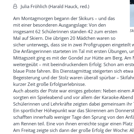
Von:
Julia Fröhlich (Harald Hauck, red.)
Am Montagmorgen begann der Skikurs – und das
mit einer besonderen Ausgangslage: Von den
Sk
insgesamt 62 Schülerinnen standen 42 zum ersten
Mal auf Skiern. Die übrigen 20 Mädchen waren so
sicher unterwegs, dass sie in zwei Profigruppen eingeteilt
Die Anfängerinnen starteten im Tal mit ersten Übungen, um
Mittagszeit ging es mit der Gondel zur Hütte am Berg. A
weitergeübt – mit beeindruckendem Erfolg: Schon am erst
blaue Piste fahren. Bis Dienstagmittag steigerten sich etwa
Begeisterung und der Stolz waren überall spürbar – Skifah
kurzer Zeit große Erfolgserlebnisse.
Auch abseits der Piste war einiges geboten: Neben eine
sorgten ein Spieleabend und vor allem der Karaoke-Abend
Schülerinnen und Lehrkräfte zeigten dabei gemeinsam ihr 
Ein sportlicher Höhepunkt war das Skirennen am Donners
schafften innerhalb weniger Tage den Sprung von den Anf
am Rennen teil. Eine von ihnen erreichte sogar einen Platz 
Am Freitag zeigte sich dann der große Erfolg der Woche: Al