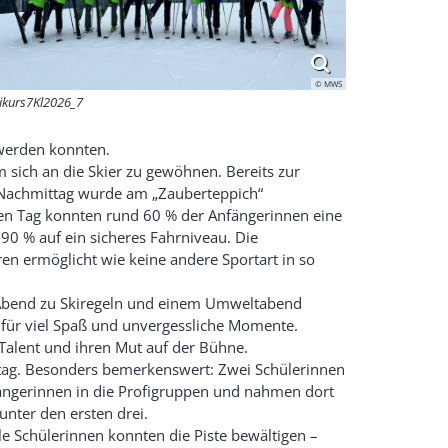
© MWS
ikurs7Kl2026_7
 werden konnten.
 sich an die Skier zu gewöhnen. Bereits zur
m Nachmittag wurde am „Zauberteppich“
en Tag konnten rund 60 % der Anfängerinnen eine
 90 % auf ein sicheres Fahrniveau. Die
ren ermöglicht wie keine andere Sportart in so
m Abend zu Skiregeln und einem Umweltabend
 für viel Spaß und unvergessliche Momente.
Talent und ihren Mut auf der Bühne.
tag. Besonders bemerkenswert: Zwei Schülerinnen
ängerinnen in die Profigruppen und nahmen dort
unter den ersten drei.
le Schülerinnen konnten die Piste bewältigen –