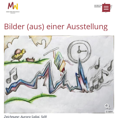
Zum Inhalt springen
Bilder (aus) einer Ausstellung
© MWS
Zeichnung: Aurora Saliaj, 5dR