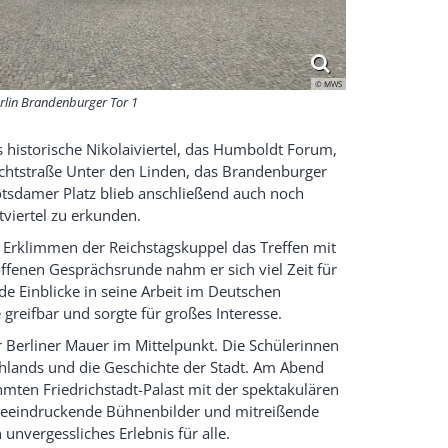
© MWS
rlin Brandenburger Tor 1
historische Nikolaiviertel, das Humboldt Forum,
achtstraße Unter den Linden, das Brandenburger
sdamer Platz blieb anschließend auch noch
viertel zu erkunden.
 Erklimmen der Reichstagskuppel das Treffen mit
fenen Gesprächsrunde nahm er sich viel Zeit für
e Einblicke in seine Arbeit im Deutschen
 greifbar und sorgte für großes Interesse.
 Berliner Mauer im Mittelpunkt. Die Schülerinnen
chlands und die Geschichte der Stadt. Am Abend
hmten Friedrichstadt-Palast mit der spektakulären
 beeindruckende Bühnenbilder und mitreißende
nvergessliches Erlebnis für alle.