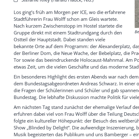
Los ging’s früh am Morgen per ICE, wo die erfahrene
Stadtführerin Frau Wolff schon am Gleis wartete.
Nach kurzem Zwischenstopp im Hostel startete die
Be
Gruppe direkt mit einem Stadtrundgang durch den
Ostteil der Hauptstadt. Dabei standen viele
bekannte Orte auf dem Programm: der Alexanderplatz, das 
der Berliner Dom, die Neue Wache, der Bebelplatz, die Pr
Tor sowie das beeindruckende Holocaust-Mahnmal. Am Pot
etwas Zeit, um die vielen Geschäfte und das moderne Stadt
Ein besonderes Highlight des ersten Abends war nach dem
dem Bundestagsabgeordneten Andreas Schwarz. In einer of
die Fragen der Schülerinnen und Schüler und gab spannend
Bundestag. Die lebhafte Diskussion machte Politik für viele
Am nächsten Tag stand zunächst der ehemalige Verlauf der
erfuhren dabei viel von Frau Wolff über die Teilung Deuts
folgte ein kultureller Höhepunkt: der Besuch des weltberü
Show „Blinded by Delight“. Die aufwendige Inszenierung,
Musik begeisterten das Publikum und uns Bamberger – ein u