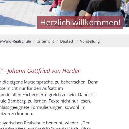
Herzlich willkommen!
a-Ward-Realschule
Unterricht
Deutsch
Vorstellung
" -
Johann Gottfried von Herder
llem die eigene Muttersprache, zu beherrschen. Denn
sel nicht nur für den Aufsatz im
 in allen Fächern erfolgreich zu sein. Daher ist
ule Bamberg, zu lernen, Texte nicht nur lesen,
Anlass geeignete Formulierungen, sowohl im
utzen zu können.
r bayerischen Realschule benennt, wieder: „Der
gendes Mittel zur Erschließung der Welt. Über