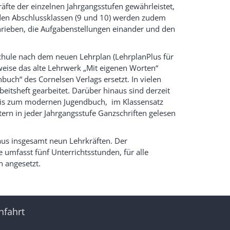
äfte der einzelnen Jahrgangsstufen gewährleistet,
eiden Abschlussklassen (9 und 10) werden zudem
chrieben, die Aufgabenstellungen einander und den
Schule nach dem neuen Lehrplan (LehrplanPlus für
nweise das alte Lehrwerk „Mit eigenen Worten“
uch“ des Cornelsen Verlags ersetzt. In vielen
eitsheft gearbeitet. Darüber hinaus sind derzeit
e bis zum modernen Jugendbuch, im Klassensatz
ern in jeder Jahrgangsstufe Ganzschriften gelesen
aus insgesamt neun Lehrkräften. Der
e umfasst fünf Unterrichtsstunden, für alle
n angesetzt.
nfahrt