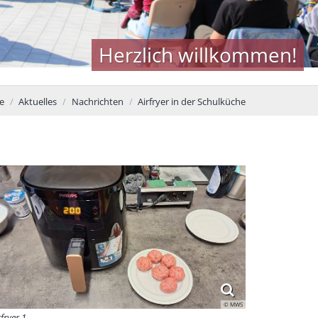
Herzlich willkommen!
e
Aktuelles
Nachrichten
Airfryer in der Schulküche
© MWS
rfryer 1