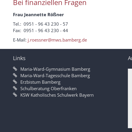
Bei finanziellen Fragen
Frau
Jeannette Rößner
Tel.: 0951 - 96 43 230 - 57
Fax: 0951 - 96 43 230 - 44
E-Mail:
j.roessner@mws.bamberg.de
Links
A
Maria-Ward-Gymnasium Bamberg
Maria-Ward-Tagesschule Bamberg
Erzbistum Bamberg
Schulberatung Oberfranken
KSW Katholisches Schulwerk Bayern