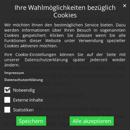
Datenschutzerklärung von Instagram, die Sie
✕
Ihre Wahlmöglichkeiten bezüglich
über
Cookies
http://instagram.com/about/legal/privacy/
Wir möchten Ihnen den bestmöglichen Service bieten. Dazu
aufrufen können.
werden Informationen über Ihren Besuch in sogenannten
Cookies gespeichert. Klicken Sie
Zulassen
wenn Sie alle
Aktive Komponenten
Funktionen dieser Website unter Verwendung spezieller
Cookies aktiveren möchten.
Im Informationsangebot werden aktive
Ihre Cookie-Einstellungen können Sie auf der Seite mit
Komponenten wie Javascript, Java-Applets oder
unserer Datenschutzerklärung später jederzeit wieder
ändern.
Active-X-Controls verwendet. Diese Funktion kann
Impressum
durch die Einstellung Ihres Internetbrowsers von
Datenschutzerklärung
Ihnen abgeschaltet werden.
Notwendig
Einsatz von Google-Maps
Externe Inhalte
Diese Webseite verwendet Google Maps von
Statistiken
Google Ireland Limited, Gordon House, 4 Barrow
Speichern
Alle akzeptieren
St, Dublin, D04 E5W5, Irland („Google“). Google