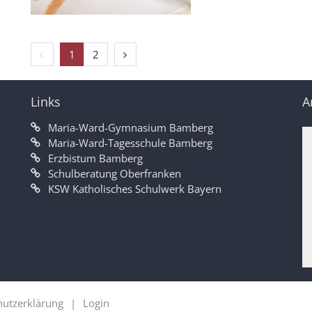
Vorherige Seite
Nächste Seite
1
2
Links
A
Maria-Ward-Gymnasium Bamberg
Maria-Ward-Tagesschule Bamberg
Erzbistum Bamberg
Schulberatung Oberfranken
KSW Katholisches Schulwerk Bayern
hutzerklärung
Login