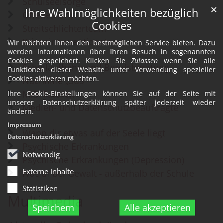
Schulseelsorge
✕
Ihre Wahlmöglichkeiten bezüglich
Offenes Ohr
Cookies
Streitschlichterteam
Kriseninterventionsteam
Wir möchten Ihnen den bestmöglichen Service bieten. Dazu
werden Informationen über Ihren Besuch in sogenannten
Cookies gespeichert. Klicken Sie
Zulassen
wenn Sie alle
Schullaufbahn und Berufsberatung
Funktionen dieser Website unter Verwendung spezieller
Cookies aktiveren möchten.
Nachhilfe „SuS"
MiB-Tutoren
Ihre Cookie-Einstellungen können Sie auf der Seite mit
unserer Datenschutzerklärung später jederzeit wieder
Medien- und Datenschutzbeauftragte
ändern.
Impressum
Wenn dir etwas auf der Seele liegt
Datenschutzerklärung
Psychische Erkrankungen
Notwendig
Psychische Erkrankungen (Depression)
Externe Inhalte
Notruf bei Gewalt - außerhalb der Schule
Statistiken
Multimedia
Speichern
Alle akzeptieren