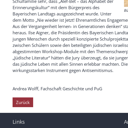
Schulfamilie sehr, dass „Alef-Bet – das Alphabet der
Erinnerungskultur“ mit dem Bürgerpreis des
Bü
Bayerischen Landtags ausgezeichnet wurde. Unter
dem Motto „Nie wieder ist Jetzt! Ehrenamtliches Engageme
Aus der Vergangenheit lernen- in Generationen denken“ stac
heraus. Ilse Aigner, die Präsidentin des Bayerischen Landtag
jungen Menschen durch speziell konzipierte Schulprojektt
zwischen Schülern sowie den beteiligten jüdischen israelis
abgestimmten Workshop-Module mit den Themenschwerpunk
„Jüdische Literatur“ hätten die Jury überzeugt, da sie jun
das jüdische Leben mit allen Sinnen erlebbar machten. Die
wirkungsstarken Instrument gegen Antisemitismus.
Andrea Wolff, Fachschaft Geschichte und PuG
Zurück
Links
A